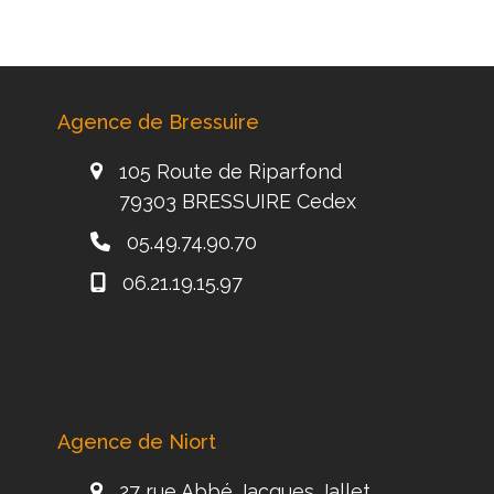
Agence de Bressuire
105 Route de Riparfond
79303 BRESSUIRE Cedex
05.49.74.90.70
06.21.19.15.97
Agence de Niort
27 rue Abbé Jacques Jallet