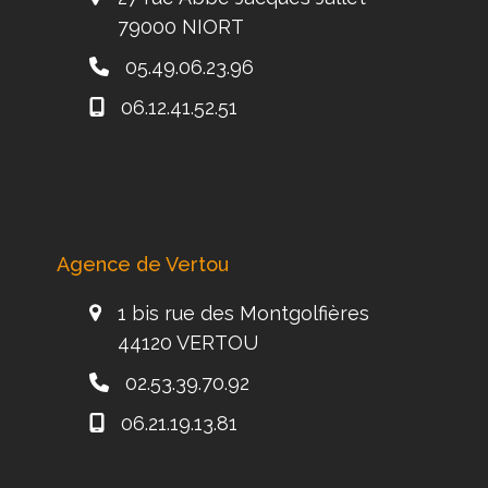
79000 NIORT
05.49.06.23.96
06.12.41.52.51
Agence de Vertou
1 bis rue des Montgolfières
44120 VERTOU
02.53.39.70.92
06.21.19.13.81